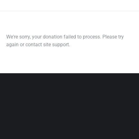
We're sorry, your donation failed to process. Please try
again or contact site support.