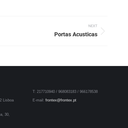
NEXT
Portas Acusticas
T: 217710940 / 968083183 / 966178538
2 Lisboa
E-mail:
frontex@frontex.pt
a, 30,