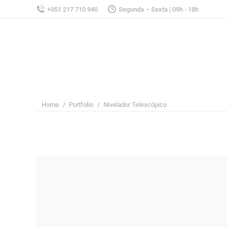
+351 217 710 940
Segunda – Sexta | 09h - 18h
You are here:
Home
Portfolio
Nivelador Telescópico