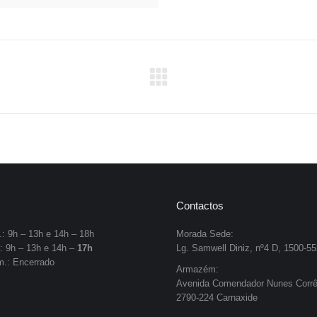
Next
project:
Contactos
.: 9h – 13h e 14h – 18h
Morada Sede:
a: 9h – 13h e 14h –
17h
Lg. Samwell Diniz, nº4 D, 1500-55
m.: Encerrado
Armazém:
Avenida Comendador Nunes Corrê
2790-224 Carnaxide