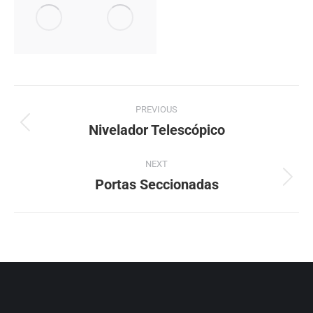
Project
PREVIOUS
navigation
Nivelador Telescópico
Previous
project:
NEXT
Portas Seccionadas
Next
project: